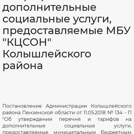
помощь
коррупции
дополнительные
Предоставление
Фотогалерея
социальных
социальные услуги,
услуг
Доступная
бесплатно
среда
предоставляемые МБУ
Виды
Отзывы
социальных
услуг
"КЦСОН"
Государственное
и
задание
условия
их
Колышлейского
предоставления
Независимая
в
оценка
форме
качества
на
района
условий
дому
оказания
услуг
ГБУ
Постановление
ПО
Администрации
"КЦСОН
Колышлейского
Колышлейского
района
района"
Пензенской
области
от
Специальная
11
оценка
мая
условий
2018
Постановление Администрации Колышлейского
труда
№
района Пензенской области от 11.05.2018 № 134 - П
134
Количество
-
мест
"Об утверждении перечня и тарифов на
О
в
"Об
учреждении
дополнительные социальные услуги,
утверждении
перечня
предоставляемые муниципальным бюджетным
Охрана
и