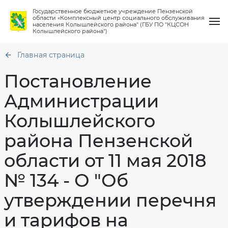
Государственное бюджетное учреждение Пензенской
области «Комплексный центр социального обслуживания
населения Колышлейского района" (ГБУ ПО "КЦСОН
Колышлейского района")
Главная страница
Постановление
Администрации
О нас
Общая
Колышлейского
информация
Услуги
Структура
района Пензенской
Порядок
предоставления
Материально
социальных
Работа клубов
техническое
услуг
области от 11 мая 2018
обеспечение
Количество
Финансово-
мест
№ 134 - О "Об
Новости
хозяйственная
в
деятельность
учреждении
утверждении перечня
Вопрос-ответ
Сведения
Кто
о
может
проверках
рассчитывать
и тарифов на
на
Контакты
социальную
Противодействие