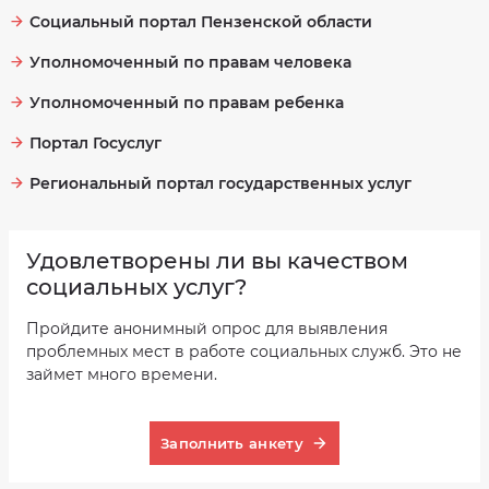
Перечень
Социальный портал Пензенской области
дополнительных
услуг
Уполномоченный по правам человека
Тарифы
на
Уполномоченный по правам ребенка
социальные
услуги,
предоставляемые
Портал Госуслуг
муниципальным
бюджетным
учреждением
"Комплексный
Региональный портал государственных услуг
центр
социального
обслуживания
населения"
Колышлейского
Удовлетворены ли вы качеством
района
Пензенской
социальных услуг?
области
Пройдите анонимный опрос для выявления
проблемных мест в работе социальных служб. Это не
займет много времени.
Заполнить анкету