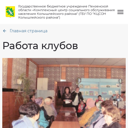
Государственное бюджетное учреждение Пензенской
области «Комплексный центр социального обслуживания
населения Колышлейского района" (ГБУ ПО "КЦСОН
Колышлейского района")
Главная страница
Работа клубов
О нас
Общая
информация
Услуги
Структура
Порядок
предоставления
Материально
социальных
Работа клубов
техническое
услуг
обеспечение
Количество
Финансово-
мест
Новости
хозяйственная
в
деятельность
учреждении
Вопрос-ответ
Сведения
Кто
о
может
проверках
рассчитывать
на
Контакты
социальную
Противодействие