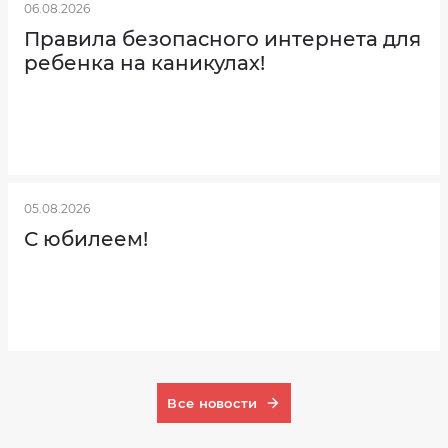
06.08.2026
Перечень
дополнительных
Правила безопасного интернета для
услуг
ребенка на каникулах!
Тарифы
на
социальные
услуги,
предоставляемые
муниципальным
бюджетным
учреждением
"Комплексный
центр
социального
обслуживания
05.08.2026
населения"
Колышлейского
С юбилеем!
района
Пензенской
области
Все новости