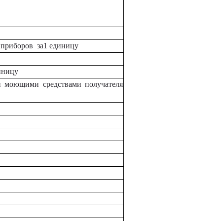
 приборов за1 единицу
иницу
и моющими средствами получателя