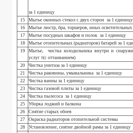
услуги,
Вакансии
предоставляемые
за 1 единицу
МБУ
Поддержка
15
Мытье оконных стекол с двух сторон за 1 единицу
"КЦСОН"
участников
16
Мытье люстр, бра, торшеров, иных осветительных
Колышлейского
специальной
17
Мытье посудных шкафов и полок за 1 единицу
района
военной
18
Мытье отопительных (радиаторов) батарей за 1 ед
операции
Информация
и
19
Мытье, чистка холодильника внутри и снаруж
о
их
услуг т(с оттаиванием)
численности
семей
20
Чистка унитаза за 1 единицу
получателей
социальных
21
Чистка раковины, умывальника за 1 единицу
В
услуг
рамках
22
Чистка ванны за 1 единицу
в
национального
23
Чистка газовой плиты за 1 единицу
форме
проекта
24
Чистка пылесоса за 1 единицу
социального
«Семья»:
обслуживания
25
Уборка лоджий и балкона
Пункт
на
проката
26
Снятие старых обоев
дому
предметов
27
Окраска радиаторов отопительной системы
и
первой
28
Установление, снятие двойной рамы за 1 единицу
видам
необходимости