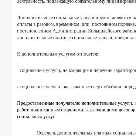
рассчитывать
деятельность, подлежащую обязательному лицензировани
Сведения
на
о
социальную
проверках
Дополнительные социальные услуги предоставляются на
помощь
оплаты в разовом, временном или постоянном порядке,
Противодействие
постановлением Администрации Колышлейского района 
Предоставление
коррупции
социальных
дополнительные платные социальные услуги, предост
услуг
Фотогалерея
бесплатно
К дополнительным услугам относятся:
Доступная
Виды
среда
социальных
- социальные услуги, не входящие в перечень гарантир
услуг
Отзывы
и
Государственное
- социальные услуги, оказываемые сверх объёмов, опр
условия
задание
их
предоставления
Предоставленные получателю дополнительные услуги, 
Независимая
в
оценка
работ, подписанным сторонами, заключившими договор
форме
качества
социальных услуг.
на
условий
дому
оказания
Перечень дополнительных платных социальны
услуг