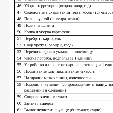
о
46
Уборка территории (огород, двор, сад)
количестве
47
Содействие в скашивании травы косой (триммером
и
48
Полив ручной (из ведра, лейки)
видах
предоставляемых
49
Полив из шланга
социальных
50
Копка и уборка картофеля
услугах
51
Перебрать картофель
за
52
Сбор урожая (овощей, ягод)
счёт
бюджетных
53
Переноска дров и укладка в поленницу
ассигнований
54
Чистка погреба, подполья за 1 единицу
в
55
Устройство и покрытие парников, теплиц за 1 еди
форме
56
Промывание глаз, закапывание лекарств
на
дому
57
Натирание мазью спины, конечностей
58
Помощь в купании (сопровождение в ванну, н
Сведения
раздевании и одевании)
о
59
Сопровождение в туалет
численности
получателей
60
Замена памперса
социальных
61
Вынос нечистот на улицу (биотуалет, судно)