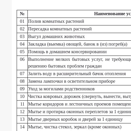
Постановление
ГБУ
Администрации
ПО
Колышлейского
№
Наименование ус
"КЦСОН
района
01
Полив комнатных растений
Колышлейского
Пензенской
02
Пересадка комнатных растений
района"
области
03
Выгул домашних животных
от
Специальная
11
04
Закладка (выемка) овощей, банок в (из) погреб(а)
оценка
мая
05
Помощь в домашнем консервировании
условий
2018
труда
06
Выполнение мелких бытовых услуг, не требующ
№
решению бытовых проблем граждан
134
Количество
07
Залить воду в расширительный бачок отопления
-
мест
О
08
Замена лампочки в осветительном приборе
в
"Об
учреждении
09
Уход за могилами родственников
утверждении
10
Чистка ковровых дорожек (свернуть, вынести, вытр
перечня
Охрана
11
Мытье коридоров и лестничных проемов помещен
и
труда
тарифов
12
Мытье и протирка оконных переплетов за 1 едини
Защита
на
13
Мытье дверных коробок и дверей за 1 единицу
персональных
дополнительные
14
Мытье, чистка стекол, зеркал (кроме оконных)
данных
социальные