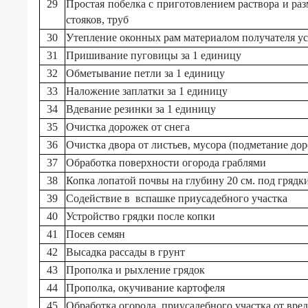
социальных
29
Простая побелка с приготовлением раствора и раз
для
услуг
стояков, труб
новорождённых,
за
"Социальная
30
Утепление оконных рам материалом получателя у
счёт
няня"
31
Пришивание пуговицы за 1 единицу
бюджетных
32
Обметывание петли за 1 единицу
ассигнований
Результаты
за
независимой
33
Наложение заплатки за 1 единицу
плату,
оценки
34
Вдевание резинки за 1 единицу
частичную
качества
35
Очистка дорожек от снега
плату
на
36
Очистка двора от листьев, мусора (подметание до
и
сайте
бесплатно
37
bus.gov.ru
Обработка поверхности огорода граблями
в
38
Копка лопатой почвы на глубину 20 см. под грядк
соответствии
39
Содействие в вспашке приусадебного участка
с
40
Устройство грядки после копки
договорами
о
41
Посев семян
предоставлении
42
Высадка рассады в грунт
социальных
43
Прополка и рыхление грядок
услуг
44
Прополка, окучивание картофеля
Сведения
45
Обработка огорода, приусадебного участка от вре