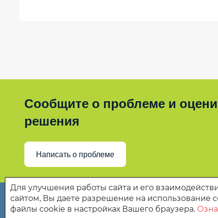
частичную
плату
Объём
предоставляемых
социальных
услуг
за
счёт
бюджетных
Сообщите о проблеме и оценит
ассигнований
в
решения
соответствии
с
договорами
Написать о проблеме
в
МБУ
«КЦСОН»
Для улучшения работы сайта и его взаимодействи
Колышлейского
сайтом, Вы даете разрешение на использование c
района
файлы cookie в настройках Вашего браузера.
Озна
Государственное бюджетное учреждение Пензенской
Перечень