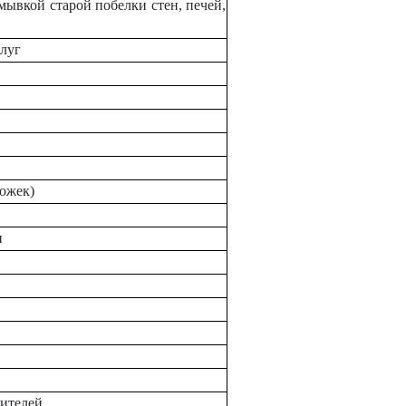
мывкой старой побелки стен, печей,
слуг
рожек)
и
дителей