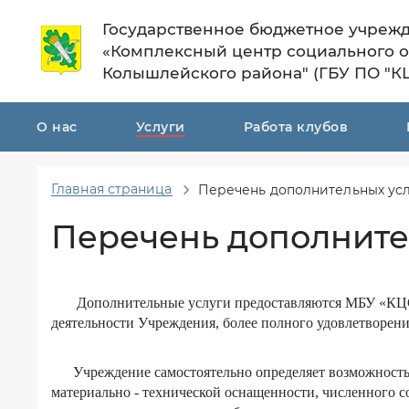
Государственное бюджетное учреж
«Комплексный центр социального 
Колышлейского района" (ГБУ ПО "К
О нас
Услуги
Работа клубов
Главная страница
Перечень дополнительных ус
Общая
Порядок
информация
предоставления
Перечень дополните
социальных
Структура
услуг
Материально
Количество
техническое
мест
Дополнительные услуги предоставляются МБУ «КЦС
обеспечение
в
деятельности Учреждения, более полного удовлетворен
учреждении
Финансово-
хозяйственная
Учреждение самостоятельно определяет возможность о
Кто
деятельность
может
материально - технической оснащенности, численного с