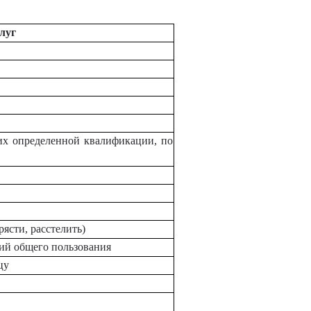
луг
их определенной квалификации, по
ясти, расстелить)
ий общего пользования
цу