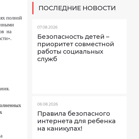
ПОСЛЕДНИЕ НОВОСТИ
иях полной
ёнными
07.08.2026
ов на
Безопасность детей –
сти».
приоритет совместной
работы социальных
служб
ания.
06.08.2026
полненных
х
Правила безопасного
интернета для ребенка
на каникулах!
а