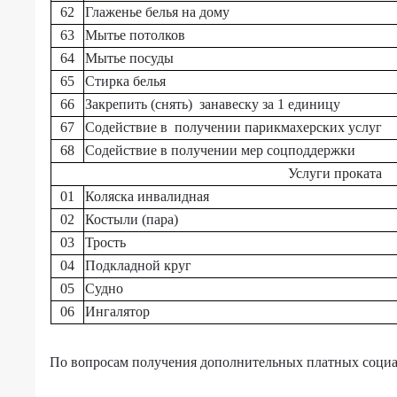
услуг,
62
Глаженье белья на дому
об
63
Мытье потолков
объёме
предоставляемых
64
Мытье посуды
социальных
65
Стирка белья
услуг
66
Закрепить (снять) занавеску за 1 единицу
за
67
Содействие в получении парикмахерских услуг
счёт
бюджетных
68
Содействие в получении мер соцподдержки
ассигнований
Услуги проката
и
01
Коляска инвалидная
условиях
02
Костыли (пара)
предоставления
социальных
03
Трость
услуг,
04
Подкладной круг
в
05
Судно
том
06
Ингалятор
числе
бесплатно,
за
По вопросам получения дополнительных платных социаль
полную
плату,