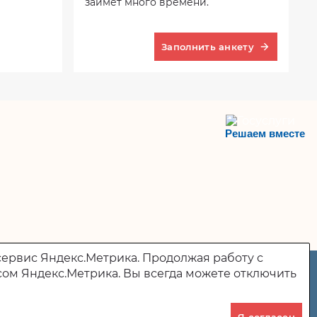
займет много времени.
Заполнить анкету
Решаем вместе
сервис Яндекс.Метрика. Продолжая работу с
сом Яндекс.Метрика. Вы всегда можете отключить
442830, Пензенская область, р.п. Колышлей, ул. пл.
Ленина, д. 2
(8-84146) 2-17-03
Я согласен