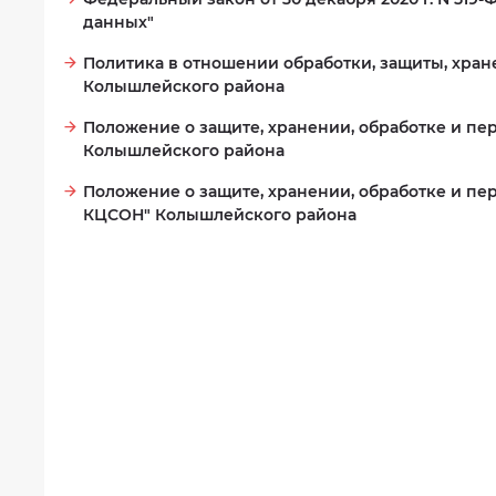
рассчитывать
Сведения
данных"
на
о
социальную
проверках
Политика в отношении обработки, защиты, хра
помощь
Колышлейского района
Противодействие
Предоставление
коррупции
Положение о защите, хранении, обработке и п
социальных
Колышлейского района
услуг
Фотогалерея
бесплатно
Положение о защите, хранении, обработке и пе
Доступная
КЦСОН" Колышлейского района
Виды
среда
социальных
услуг
Отзывы
и
Государственное
условия
задание
их
предоставления
Независимая
в
оценка
форме
качества
на
условий
дому
оказания
услуг