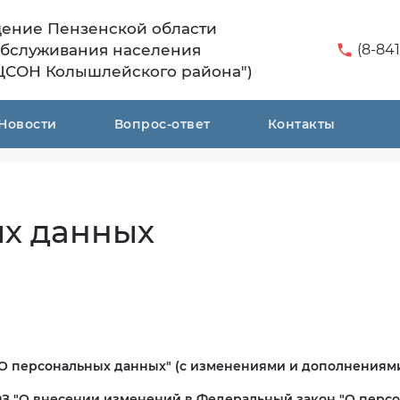
дение Пензенской области
обслуживания населения
(8-841
ЦСОН Колышлейского района")
Новости
Вопрос-ответ
Контакты
х данных
З "О персональных данных" (с изменениями и дополнениям
9-ФЗ "О внесении изменений в Федеральный закон "О перс