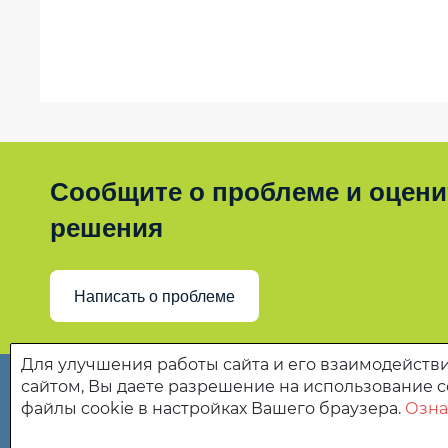
социальных
для
услуг
новорождённых,
за
"Социальная
счёт
няня"
бюджетных
ассигнований
Результаты
за
независимой
плату,
оценки
частичную
качества
Сообщите о проблеме и оценит
плату
на
и
сайте
решения
бесплатно
bus.gov.ru
в
соответствии
Написать о проблеме
с
договорами
о
предоставлении
Для улучшения работы сайта и его взаимодействи
социальных
сайтом, Вы даете разрешение на использование c
услуг
файлы cookie в настройках Вашего браузера.
Озна
Государственное бюджетное учреждение Пензенской
обслуживания населения Колышлейского района" (Г
Сведения