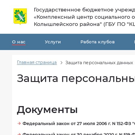
Государственное бюджетное учреж
«Комплексный центр социального 
Колышлейского района" (ГБУ ПО "К
О нас
Услуги
Работа клубов
Главная страница
Защита персональных данных
Общая
Порядок
информация
предоставления
Защита персональны
социальных
Структура
услуг
Материально
Количество
техническое
мест
обеспечение
в
Документы
учреждении
Финансово-
хозяйственная
Кто
Федеральный закон от 27 июля 2006 г. N 152-Ф
деятельность
может
Федеральный закон от 30 декабря 2020 г. N 51