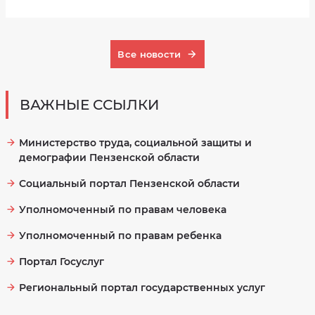
качества
в
на
соответствии
сайте
с
bus.gov.ru
договорами
о
предоставлении
Все новости
социальных
услуг
Сведения
о
ВАЖНЫЕ ССЫЛКИ
количестве
и
видах
предоставляемых
социальных
Министерство труда, социальной защиты и
услугах
за
демографии Пензенской области
счёт
бюджетных
ассигнований
Социальный портал Пензенской области
в
форме
на
Уполномоченный по правам человека
дому
Сведения
Уполномоченный по правам ребенка
о
численности
получателей
Портал Госуслуг
социальных
услуг,
об
Региональный портал государственных услуг
объёме
предоставляемых
социальных