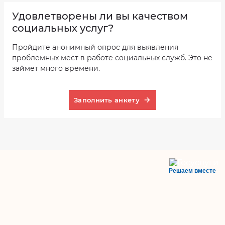
услуг
за
счёт
Удовлетворены ли вы качеством
бюджетных
ассигнований
социальных услуг?
и
условиях
предоставления
Пройдите анонимный опрос для выявления
социальных
услуг,
проблемных мест в работе социальных служб. Это не
в
том
займет много времени.
числе
бесплатно,
за
полную
плату,
Заполнить анкету
частичную
плату
Объём
предоставляемых
социальных
услуг
за
счёт
бюджетных
ассигнований
Решаем вместе
в
соответствии
с
договорами
в
МБУ
«КЦСОН»
Колышлейского
района