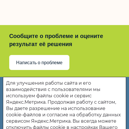
Перечень
дополнительных
услуг
Тарифы
на
социальные
услуги,
предоставляемые
Сообщите о проблеме и оцените
муниципальным
бюджетным
результат её решения
учреждением
"Комплексный
центр
социального
обслуживания
населения"
Написать о проблеме
Колышлейского
района
Пензенской
области
Для улучшения работы сайта и его
Государственное бюджетное учреждение
взаимодействия с пользователями мы
Пензенской области «Комплексный центр
используем файлы cookie и сервис
социального обслуживания населения
Яндекс.Метрика. Продолжая работу с сайтом,
Колышлейского района" (ГБУ ПО "КЦСОН
Вы даете разрешение на использование
Колышлейского района")
cookie-файлов и согласие на обработку данных
сервисом Яндекс.Метрика. Вы всегда можете
442830, Пензенская область, р.п. Колышлей, ул. пл.
отключить файлы cookie в настройках Вашего