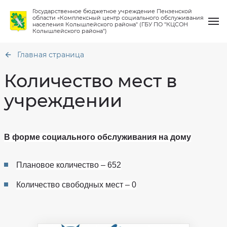
Государственное бюджетное учреждение Пензенской
области «Комплексный центр социального обслуживания
населения Колышлейского района" (ГБУ ПО "КЦСОН
Колышлейского района")
Главная страница
Количество мест в
учреждении
О нас
Общая
информация
Услуги
Структура
Порядок
В форме социального обслуживания на дому
предоставления
Материально
социальных
Работа клубов
техническое
услуг
обеспечение
Плановое количество – 652
Количество
Финансово-
мест
Новости
хозяйственная
в
деятельность
учреждении
Количество свободных мест – 0
Вопрос-ответ
Сведения
Кто
о
может
проверках
рассчитывать
на
Контакты
социальную
Противодействие