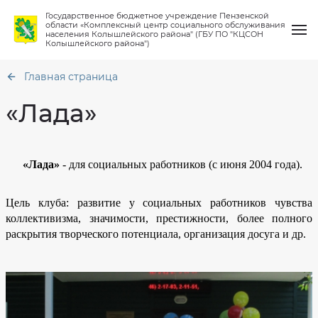
Государственное бюджетное учреждение Пензенской
области «Комплексный центр социального обслуживания
населения Колышлейского района" (ГБУ ПО "КЦСОН
Колышлейского района")
Главная страница
«Лада»
О нас
Общая
информация
«Лада»
- для социальных работников (с июня 2004 года).
Услуги
Структура
Порядок
предоставления
Цель клуба: развитие у социальных работников чувства
Материально
социальных
Работа клубов
техническое
услуг
коллективизма, значимости, престижности, более полного
обеспечение
Количество
раскрытия творческого потенциала, организация досуга и др.
Финансово-
мест
Новости
хозяйственная
в
деятельность
учреждении
Вопрос-ответ
Сведения
Кто
о
может
проверках
рассчитывать
на
Контакты
социальную
Противодействие