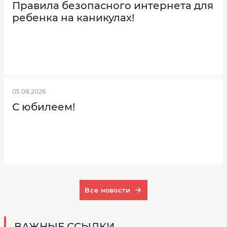
Правила безопасного интернета для
Перечень
дополнительных
ребенка на каникулах!
услуг
Тарифы
на
социальные
услуги,
предоставляемые
муниципальным
бюджетным
учреждением
"Комплексный
центр
05.08.2026
социального
обслуживания
С юбилеем!
населения"
Колышлейского
района
Пензенской
области
Все новости
ВАЖНЫЕ ССЫЛКИ