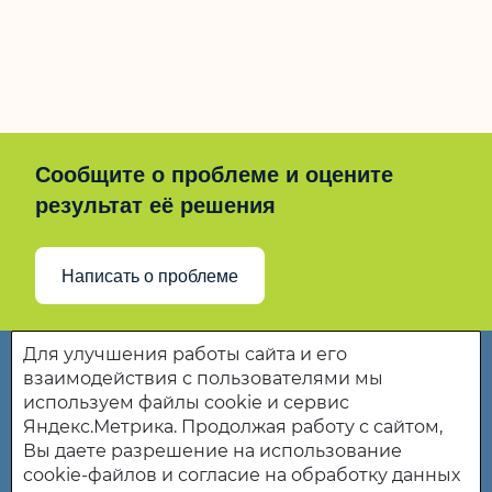
Сообщите о проблеме и оцените
результат её решения
Написать о проблеме
Для улучшения работы сайта и его
Государственное бюджетное учреждение
взаимодействия с пользователями мы
Пензенской области «Комплексный центр
используем файлы cookie и сервис
социального обслуживания населения
Яндекс.Метрика. Продолжая работу с сайтом,
Колышлейского района" (ГБУ ПО "КЦСОН
Вы даете разрешение на использование
Колышлейского района")
cookie-файлов и согласие на обработку данных