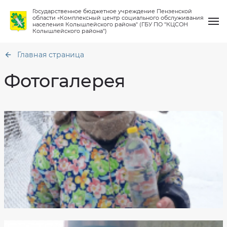
Государственное бюджетное учреждение Пензенской
области «Комплексный центр социального обслуживания
населения Колышлейского района" (ГБУ ПО "КЦСОН
Колышлейского района")
Главная страница
Фотогалерея
О нас
Общая
информация
Услуги
Структура
Порядок
предоставления
Материально
социальных
Работа клубов
техническое
услуг
обеспечение
Количество
Финансово-
мест
Новости
хозяйственная
в
деятельность
учреждении
Вопрос-ответ
Сведения
Кто
о
может
проверках
рассчитывать
на
Контакты
социальную
Противодействие